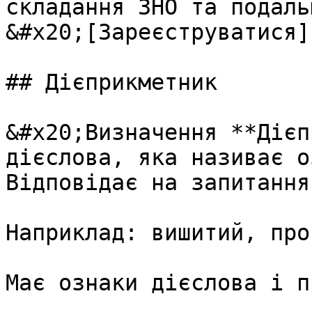
складання ЗНО та подаль
&#x20;[Зареєструватися]
## Дiєприкметник

&#x20;Визначення **Дiєп
дiєслова, яка називає о
Вiдповiдає на запитання
Наприклад: вишитий, про
Має ознаки дiєслова i п