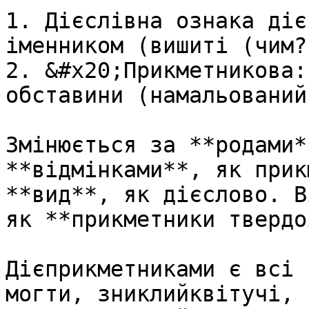
1. Дiєслiвна ознака дiє
iменником (вишитi (чим?
2. &#x20;Прикметникова:
обставини (намальований
Змiнюється за **родами*
**вiдмiнками**, як прик
**вид**, як дiєслово. В
як **прикметники твердо
Дієприкметниками є всі 
могти, зниклийквітучі, 