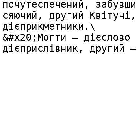
почутеспечений, забувши
сяючий, другий Квітучі,
дієприкметники.\

&#x20;Могти – дієслово 