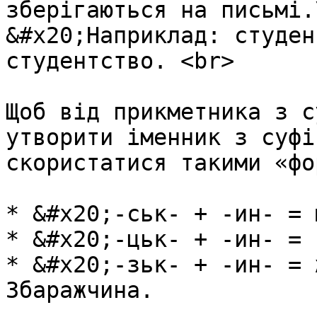
зберiгаються на письмi.\
&#x20;Наприклад: студен
студентство. <br>

Щоб вiд прикметника з с
утворити iменник з суфi
скористатися такими «фо
* &#x20;-ськ- + -ин- = 
* &#x20;-цьк- + -ин- = 
* &#x20;-зьк- + -ин- = 
Збаражчина.
