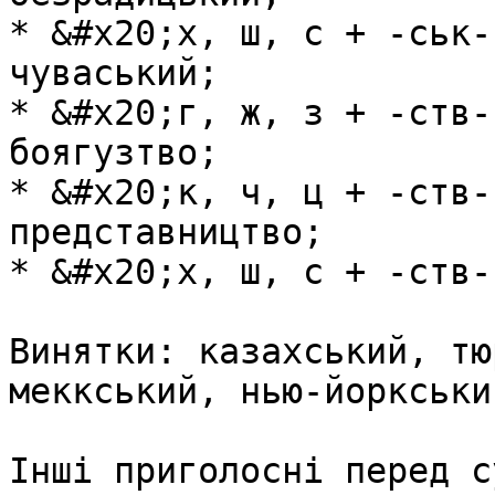
* &#x20;х, ш, с + -ськ-
чуваський;

* &#x20;г, ж, з + -ств-
боягузтво;

* &#x20;к, ч, ц + -ств-
представництво;

* &#x20;х, ш, с + -ств-
Винятки: казахський, тю
меккський, нью-йоркський
Iншi приголоснi перед с