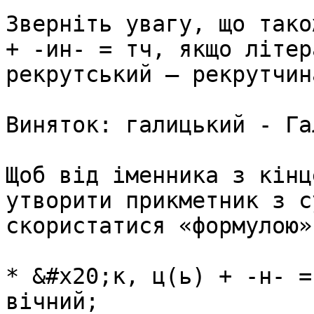
Звернiть увагу, що тако
+ -ин- = тч, якщо лiтер
рекрутський – рекрутчин
Виняток: галицький - Га
Щоб вiд iменника з кiнц
утворити прикметник з с
скористатися «формулою»:
* &#x20;к, ц(ь) + -н- =
вiчний;
