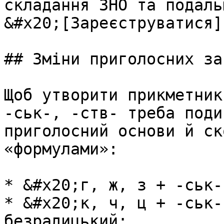
складання ЗНО та подаль
&#x20;[Зареєструватися]
## Змiни приголосних за
Щоб утворити прикметник
-ськ-, -ств- треба поди
приголосний основи й ск
«формулами»:

* &#x20;г, ж, з + -ськ-
* &#x20;к, ч, ц + -ськ-
безрадицький;
