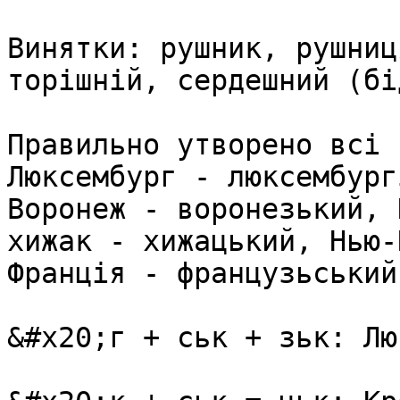
Винятки: рушник, рушниц
торiшнiй, сердешний (бi
Правильно утворено всі 
Люксембург - люксембург
Воронеж - воронезький, 
хижак - хижацький, Нью-
Франція - французьський
&#x20;г + ськ + зьк: Лю