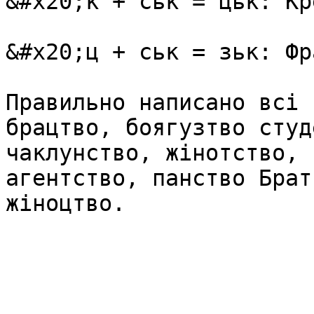
&#x20;к + ськ = цьк: Кр
&#x20;ц + ськ = зьк: Фр
Правильно написано всі 
брацтво, боягузтво студ
чаклунство, жінотство, 
агентство, панство Брат