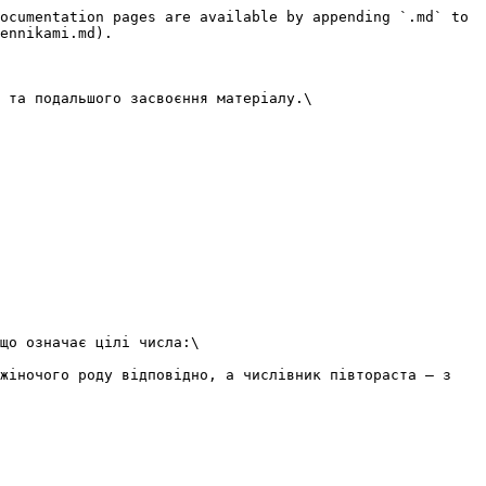
ocumentation pages are available by appending `.md` to 
ennikami.md).

 та подальшого засвоєння матеріалу.\

що означає цiлi числа:\

жiночого роду вiдповiдно, а числiвник пiвтораста — з 