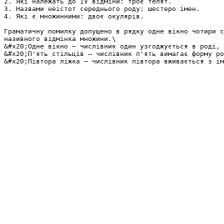
2. Якi належать до IV вiдмiни: троє телят.

3. Назвами неiстот середнього роду: шестеро iмен.

4. Якi є множинними: двоє окулярiв.

Граматичну помилку допущено в рядку одне вікно чотири с
називного відмінка множини.\

&#x20;Одне вікно – числівник один узгоджується в роді, 
&#x20;П'ять стільців – числівник п'ять вимагає форму ро