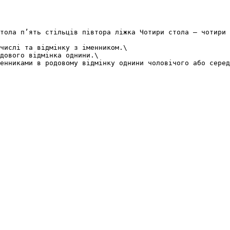
тола п’ять стільців півтора ліжка Чотири стола – чотири 
числі та відмінку з іменником.\

дового відмінка однини.\
