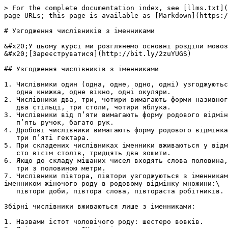
> For the complete documentation index, see [llms.txt](
page URLs; this page is available as [Markdown](https:/
# Узгодження числiвникiв з iменниками

&#x20;У цьому курсі ми розглянемо основні розділи мовоз
&#x20;[Зареєструватися](http://bit.ly/2zuYUGS)

## Узгодження числiвникiв з iменниками

1. Числiвники один (одна, одне, одно, однi) узгоджуютьс
   одна книжка, одне вiкно, однi окуляри.

2. Числiвники два, три, чотири вимагають форми називног
   два стiльцi, три столи, чотири яблука.

3. Числiвники вiд п’яти вимагають форму родового вiдмiн
   п’ять ручок, багато рук.

4. Дробовi числiвники вимагають форму родового вiдмiнка
   три п’ятi гектара.

5. При складених числiвниках iменники вживаються у вiдм
   сто вiсiм столiв, тридцять два зошити.

6. Якщо до складу мiшаних чисел входять слова половина,
   три з половиною метри.

7. Числiвники пiвтора, пiвтори узгоджуються з iменникам
iменником жiночого роду в родовому вiдмiнку множини:\

   пiвтори доби, пiвтора слова, пiвтораста робiтникiв.

Збiрнi числiвники вживаються лише з iменниками:

1. Назвами iстот чоловiчого роду: шестеро вовкiв.
