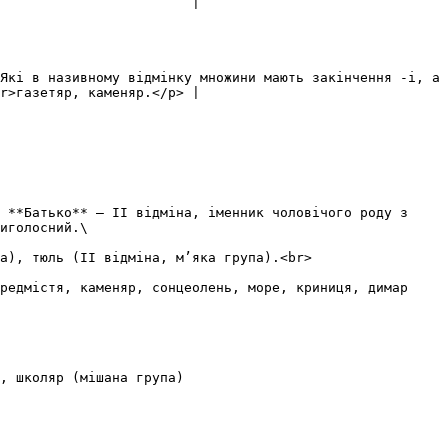
                        |

Які в називному відмінку множини мають закінчення -і, а 
r>газетяр, каменяр.</p> |

 **Батько** – II відміна, іменник чоловічого роду з 
иголосний.\

а), тюль (II відміна, м’яка група).<br>

редмістя, каменяр, сонцеолень, море, криниця, димар 