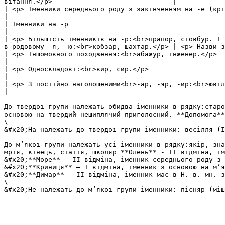
вітання.</p>                              |            
| <p> Іменники середнього роду з закінченням на -е (крім основи на твердий шиплячий):<br>море, горе.</p> |  
|                                                      
| Іменники на -р                                                                                         |  
|                                                      
| <p> Більшість іменників на -р:<br>прапор, стовбур. + 
в родовому -я, -ю:<br>кобзар, шахтар.</p> | <p> Назви з
| <p> Іншомовного походження:<br>абажур, інженер.</p>                                                    |  
|                                                      
| <p> Односкладові:<br>вир, сир.</p>                                                                     |  
|                                                      
| <p> З постійно наголошеними<br>-ар, -яр, -ир:<br>ювіляр.</p>                                           |  
|                                                      
До твердої групи належать обидва іменники в рядку:старо
основою на твердий нешиплячий приголосний. **Допомога**
\

&#x20;На належать до твердої групи іменники: весілля (I
До м’якої групи належать усі іменники в рядку:якір, зна
мрія, кінець, стаття, школяр **Олень** - II відміна, ім
&#x20;**Море** - II відміна, іменник середнього роду з 
&#x20;**Криниця** – I відміна, іменник з основою на м’я
&#x20;**Димар** - II відміна, іменник має в Н. в. мн. з
\
