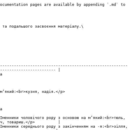
ocumentation pages are available by appending `.md` to 
 та подальшого засвоєння матеріалу.\

-------------------------------------------------------
------------------------ |

  
                                           
  
Іменники чоловічого роду з основою на м’який:<br>тюль, 
ч, товариш.</p>          |

Іменники середнього роду з закінченням на -я:<br>зілля, 