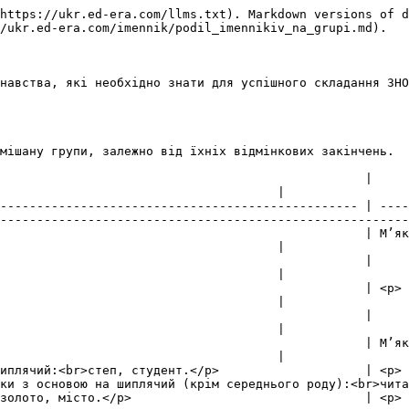
https://ukr.ed-era.com/llms.txt). Markdown versions of d
/ukr.ed-era.com/imennik/podil_imennikiv_na_grupi.md).

навства, які необхідно знати для успішного складання ЗНО
мiшану групи, залежно вiд їхнiх вiдмiнкових закiнчень.

                                                                                                     
                                      |

------------------------------------------------- | ----
--------------------------------------------------------
   | М’яка                                                                                               
                                      |

                                                                                                     
                                      |

                       | <p> м’який:<br>кузня, надія.</p>                           
                                      |

                                                                                                     
                                      |

   | М’яка                                                                                               
                                      |

иплячий:<br>степ, студент.</p>                    | <p> 
ки з основою на шиплячий (крім середнього роду):<br>чита
золото, місто.</p>                                | <p> 