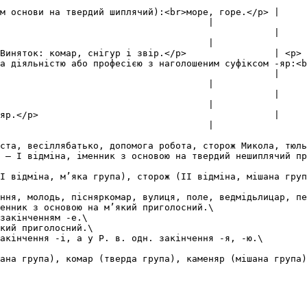
                                                        
                                                                                                     
                                      |

                                                                                                     
                                      |

Виняток: комар, снігур і звір.</p>                | <p> 
а діяльністю або професією з наголошеним суфіксом -яр:<b
                                                                                                     
                                      |

                                                                                                     
                                      |

                                                                                                     
                                      |

ста, весіллябатько, допомога робота, сторож Микола, тюль
 – I відміна, іменник з основою на твердий нешиплячий пр
I відміна, м’яка група), сторож (II відміна, мішана груп
ння, молодь, пісняркомар, вулиця, поле, ведмідьлицар, пе
енник з основою на м’який приголосний.\

закінченням -е.\

кий приголосний.\

акінчення -і, а у Р. в. одн. закінчення -я, -ю.\
