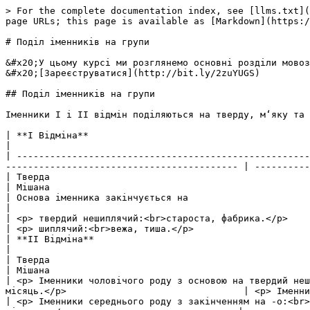
> For the complete documentation index, see [llms.txt](
page URLs; this page is available as [Markdown](https:/
# Подiл iменникiв на групи

&#x20;У цьому курсі ми розглянемо основні розділи мовоз
&#x20;[Зареєструватися](http://bit.ly/2zuYUGS)

## Поділ іменників на групи

Iменники I i II вiдмiн подiляються на тверду, м‘яку та 
| **I Відміна**                                                                                          |  
|                                                      
| -----------------------------------------------------
------------------------------------------ | ----------
| Тверда                                                                                              
| Мішана                                               
| Основа іменника закінчується на                                                                        |  
|                                                      
| <p> твердий нешиплячий:<br>староста, фабрика.</p>                               
| <p> шиплячий:<br>вежа, тиша.</p>                     
| **II Відміна**                                                                                         |  
|                                                      
| Тверда                                                                                              
| Мішана                                               
| <p> Іменники чоловічого роду з основою на твердий неш
місяць.</p>                                | <p> Іменни
| <p> Іменники середнього роду з закінченням на -о:<br>